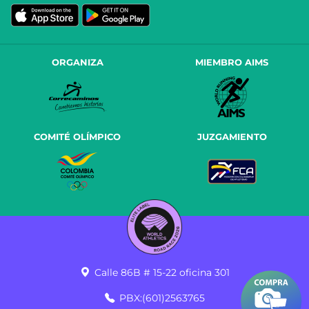
ORGANIZA
MIEMBRO AIMS
COMITÉ OLÍMPICO
JUZGAMIENTO
Calle 86B # 15-22 oficina 301
PBX:(601)2563765