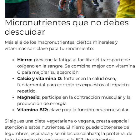
Micronutrientes que no debes
descuidar
Más allá de los macronutrientes, ciertos minerales y
vitaminas son clave para tu rendimiento:
Hierro:
previene la fatiga al facilitar el transporte de
oxígeno en la sangre. Se combina mejor con vitamina
C para mejorar su absorción.
Calcio y vitamina D:
fortalecen la salud ósea,
fundamental para corredores expuestos al impacto
repetido.
Magnesio:
participa en la contracción muscular y la
producción de energía.
Vitamina B12:
clave para la función neuromuscular.
Si sigues una dieta vegetariana o vegana, presta especial
atención a estos nutrientes. El hierro puede obtenerse de
legumbres, espinaca y semillas de calabaza; la proteína, de
tofu, tempeh y frutos secos; y la B12, de alimentos