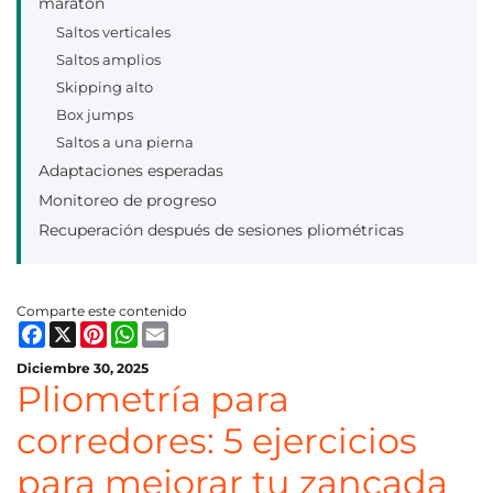
maratón
Saltos verticales
Saltos amplios
Skipping alto
Box jumps
Saltos a una pierna
Adaptaciones esperadas
Monitoreo de progreso
Recuperación después de sesiones pliométricas
Comparte este contenido
Facebook
X
Pinterest
WhatsApp
Email
Diciembre 30, 2025
Pliometría para
corredores: 5 ejercicios
para mejorar tu zancada