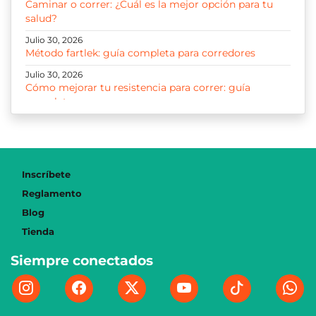
Caminar o correr: ¿Cuál es la mejor opción para tu
salud?
Julio 30, 2026
Método fartlek: guía completa para corredores
Julio 30, 2026
Cómo mejorar tu resistencia para correr: guía
completa
Julio 30, 2026
Correr 10K: guía para entrenar, progresar y disfrutar
cada kilómetro
Julio 29, 2026
Inscríbete
Cómo iniciar a correr: guía y plan paso a paso para
Reglamento
principiantes
Blog
Julio 21, 2026
Tienda
La gran migración: ¿Por qué el corredor bogotano
ahora prefiere los 21K?
Siempre conectados
Julio 18, 2026
¿Cómo es la logística detrás de la media maratón de
Bogotá?