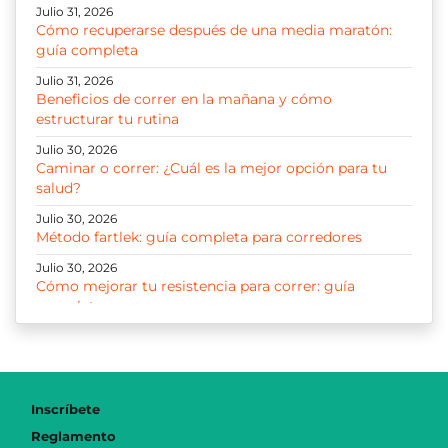
Julio 31, 2026
Cómo recuperarse después de una media maratón:
guía completa
Julio 31, 2026
Beneficios de correr en la mañana y cómo
estructurar tu rutina
Julio 30, 2026
Caminar o correr: ¿Cuál es la mejor opción para tu
salud?
Julio 30, 2026
Método fartlek: guía completa para corredores
Julio 30, 2026
Cómo mejorar tu resistencia para correr: guía
completa
Julio 30, 2026
Correr 10K: guía para entrenar, progresar y disfrutar
cada kilómetro
Julio 29, 2026
Inscríbete
Cómo iniciar a correr: guía y plan paso a paso para
Reglamento
principiantes