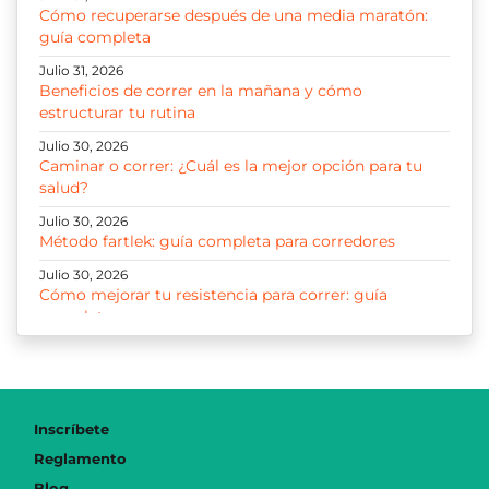
Cómo recuperarse después de una media maratón:
guía completa
Julio 31, 2026
Beneficios de correr en la mañana y cómo
estructurar tu rutina
Julio 30, 2026
Caminar o correr: ¿Cuál es la mejor opción para tu
salud?
Julio 30, 2026
Método fartlek: guía completa para corredores
Julio 30, 2026
Cómo mejorar tu resistencia para correr: guía
completa
Julio 30, 2026
Correr 10K: guía para entrenar, progresar y disfrutar
cada kilómetro
Julio 29, 2026
Inscríbete
Cómo iniciar a correr: guía y plan paso a paso para
Reglamento
principiantes
Blog