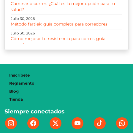
Caminar o correr: ¿Cuál es la mejor opción para tu
salud?
Julio 30, 2026
Método fartlek: guía completa para corredores
Julio 30, 2026
Cómo mejorar tu resistencia para correr: guía
completa
Julio 30, 2026
Correr 10K: guía para entrenar, progresar y disfrutar
cada kilómetro
Julio 29, 2026
Inscríbete
Cómo iniciar a correr: guía y plan paso a paso para
Reglamento
principiantes
Blog
Julio 21, 2026
Tienda
La gran migración: ¿Por qué el corredor bogotano
ahora prefiere los 21K?
Siempre conectados
Julio 18, 2026
¿Cómo es la logística detrás de la media maratón de
Bogotá?