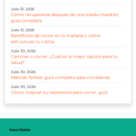
Julio 31, 2026
Cómo recuperarse después de una media maratón:
guía completa
Julio 31, 2026
Beneficios de correr en la mañana y cómo
estructurar tu rutina
Julio 30, 2026
Caminar o correr: ¿Cuál es la mejor opción para tu
salud?
Julio 30, 2026
Método fartlek: guía completa para corredores
Julio 30, 2026
Cómo mejorar tu resistencia para correr: guía
completa
Julio 30, 2026
Correr 10K: guía para entrenar, progresar y disfrutar
cada kilómetro
Julio 29, 2026
Inscríbete
Cómo iniciar a correr: guía y plan paso a paso para